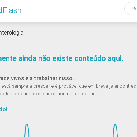
Passar
para
o
conteúdo
nterologia
principal
mente ainda não existe conteúdo aqui.
os vivos e a trabalhar nisso.
está sempre a crescer e é provável que em breve já encontres 
podes procurar conteúdos noutras categorias.
do!