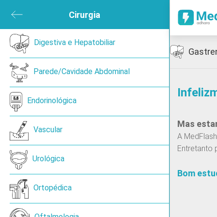
ubmenu
Cirurgia
Close submenu
sica e de Reabilitação
Digestiva e Hepatobiliar
Open submenu
Icon
Gastre
ned
Parede/Cavidade Abdominal
Infeliz
en submenu
Endorinológica
Mas estam
 submenu
Vascular
A MedFlash 
Entretanto 
ireoide
Urológica
Bom estu
Ortopédica
Cancro de pulmão de pequenas células
Oftalmologia