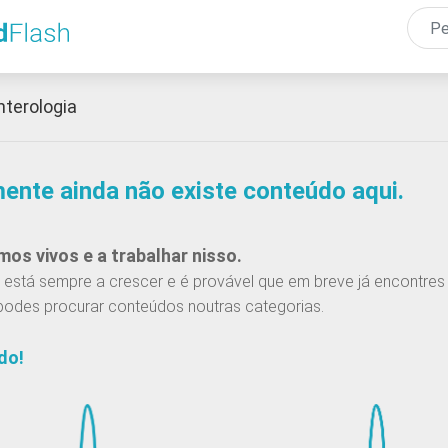
Passar
para
o
conteúdo
nterologia
principal
mente ainda não existe conteúdo aqui.
os vivos e a trabalhar nisso.
está sempre a crescer e é provável que em breve já encontres 
podes procurar conteúdos noutras categorias.
do!