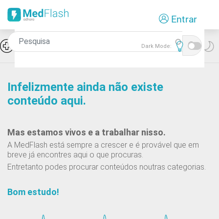
Passar
Entrar
para
o
conteúdo
Icon
Hiponatremia e SIADH
Dark Mode:
principal
Infelizmente ainda não existe
conteúdo aqui.
Mas estamos vivos e a trabalhar nisso.
A MedFlash está sempre a crescer e é provável que em
breve já encontres aqui o que procuras.
Entretanto podes procurar conteúdos noutras categorias.
Bom estudo!