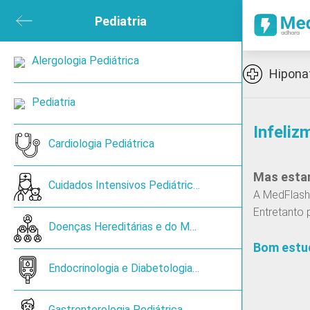
ubmenu
Pediatria
Close submenu
sica e de Reabilitação
Alergologia Pediátrica
Open submenu
Icon
Hipona
ned
Pediatria
Infeliz
en submenu
Cardiologia Pediátrica
Mas estam
 submenu
Cuidados Intensivos Pediátricos
A MedFlash 
Entretanto 
ireoide
Doenças Hereditárias e do Metabolismo
Bom estu
Cancro de pulmão de pequenas células
Endocrinologia e Diabetologia Pediátrica
Gastrenterologia Pediátrica