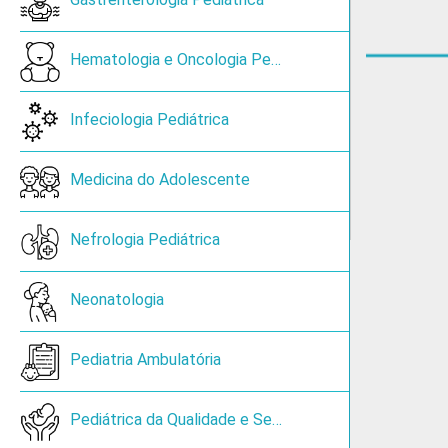
sica e de Reabilitação
Open submenu
Open submenu
Hematologia e Oncologia Pediátrica
ia
Open submenu
Infeciologia Pediátrica
unomediadas (Tipo II)
Medicina do Adolescente
Open submenu
gia
Open submenu
Nefrologia Pediátrica
s Médica
Open submenu
Neonatologia
 e Obstetrícia
Pediatria Ambulatória
Open submenu
 Clínica
Open submenu
Pediátrica da Qualidade e Segurança do Doente