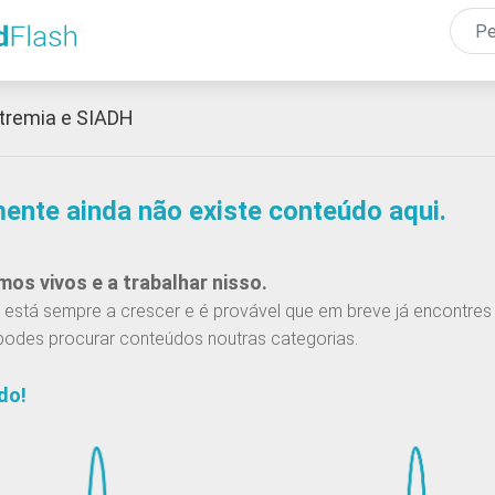
Passar
para
o
conteúdo
tremia e SIADH
principal
mente ainda não existe conteúdo aqui.
os vivos e a trabalhar nisso.
está sempre a crescer e é provável que em breve já encontres 
podes procurar conteúdos noutras categorias.
do!