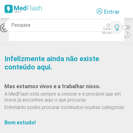
Passar
Entrar
para
o
conteúdo
Síndromes de falência medular:
Icon
Dark
Aplasia pura da série rubra
principal
Mode:
Infelizmente ainda não existe
conteúdo aqui.
Mas estamos vivos e a trabalhar nisso.
A MedFlash está sempre a crescer e é provável que em
breve já encontres aqui o que procuras.
Entretanto podes procurar conteúdos noutras categorias.
Bom estudo!