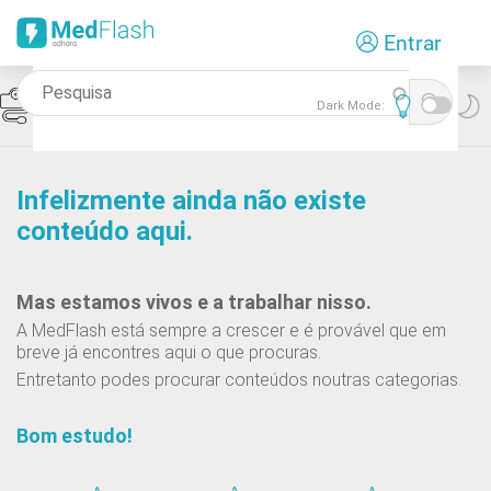
Passar
Entrar
para
o
conteúdo
Icon
Hipertensão Arterial
Dark Mode:
principal
Infelizmente ainda não existe
conteúdo aqui.
Mas estamos vivos e a trabalhar nisso.
A MedFlash está sempre a crescer e é provável que em
breve já encontres aqui o que procuras.
Entretanto podes procurar conteúdos noutras categorias.
Bom estudo!