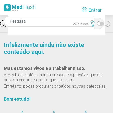
Passar
Entrar
para
o
conteúdo
Icon
Hiponatremia e SIADH
Dark Mode:
principal
Infelizmente ainda não existe
conteúdo aqui.
Mas estamos vivos e a trabalhar nisso.
A MedFlash está sempre a crescer e é provável que em
breve já encontres aqui o que procuras.
Entretanto podes procurar conteúdos noutras categorias.
Bom estudo!