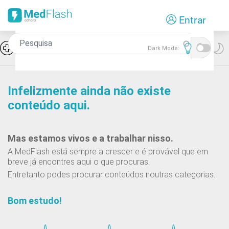
Passar
Entrar
para
o
conteúdo
Icon
Hiponatremia e SIADH
Dark Mode:
principal
Infelizmente ainda não existe
conteúdo aqui.
Mas estamos vivos e a trabalhar nisso.
A MedFlash está sempre a crescer e é provável que em
breve já encontres aqui o que procuras.
Entretanto podes procurar conteúdos noutras categorias.
Bom estudo!