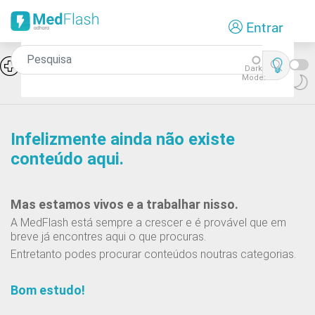
Passar
Entrar
para
o
conteúdo
Síndromes de falência medular:
Icon
Dark
Aplasia pura da série rubra
principal
Mode:
Infelizmente ainda não existe
conteúdo aqui.
Mas estamos vivos e a trabalhar nisso.
A MedFlash está sempre a crescer e é provável que em
breve já encontres aqui o que procuras.
Entretanto podes procurar conteúdos noutras categorias.
Bom estudo!