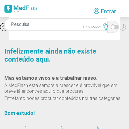
Passar
Entrar
para
o
conteúdo
Icon
Hiponatremia e SIADH
Dark Mode:
principal
Infelizmente ainda não existe
conteúdo aqui.
Mas estamos vivos e a trabalhar nisso.
A MedFlash está sempre a crescer e é provável que em
breve já encontres aqui o que procuras.
Entretanto podes procurar conteúdos noutras categorias.
Bom estudo!