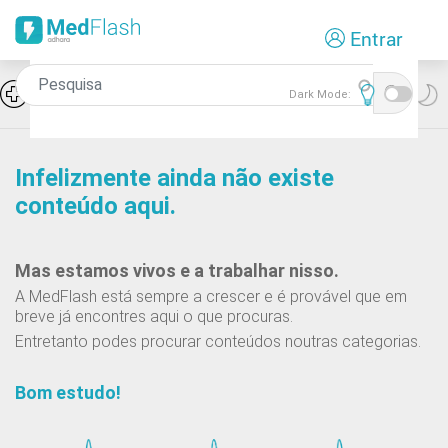
Passar
Entrar
para
o
conteúdo
Icon
Hiponatremia e SIADH
Dark Mode:
principal
Infelizmente ainda não existe
conteúdo aqui.
Mas estamos vivos e a trabalhar nisso.
A MedFlash está sempre a crescer e é provável que em
breve já encontres aqui o que procuras.
Entretanto podes procurar conteúdos noutras categorias.
Bom estudo!