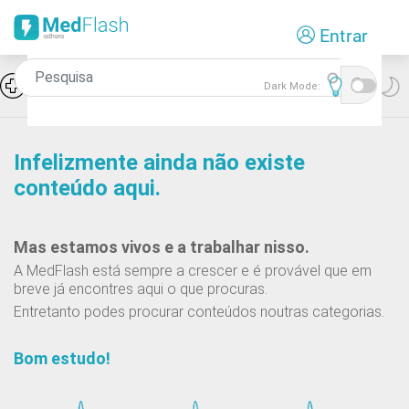
Passar
Entrar
para
o
conteúdo
Icon
Hiponatremia e SIADH
Dark Mode:
principal
Infelizmente ainda não existe
conteúdo aqui.
Mas estamos vivos e a trabalhar nisso.
A MedFlash está sempre a crescer e é provável que em
breve já encontres aqui o que procuras.
Entretanto podes procurar conteúdos noutras categorias.
Bom estudo!