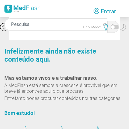
Passar
Entrar
para
o
conteúdo
Icon
Reumatologia
Dark Mode:
principal
Infelizmente ainda não existe
conteúdo aqui.
Mas estamos vivos e a trabalhar nisso.
A MedFlash está sempre a crescer e é provável que em
breve já encontres aqui o que procuras.
Entretanto podes procurar conteúdos noutras categorias.
Bom estudo!