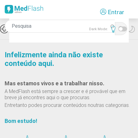
Passar
Entrar
para
o
conteúdo
Icon
Hiponatremia e SIADH
Dark Mode:
principal
Infelizmente ainda não existe
conteúdo aqui.
Mas estamos vivos e a trabalhar nisso.
A MedFlash está sempre a crescer e é provável que em
breve já encontres aqui o que procuras.
Entretanto podes procurar conteúdos noutras categorias.
Bom estudo!