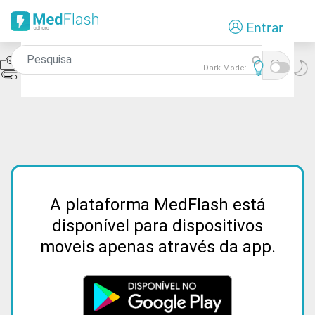
Passar
Entrar
para
o
conteúdo
Icon
Hipertensão Arterial
Dark Mode:
principal
A plataforma MedFlash está
disponível para dispositivos
moveis apenas através da app.