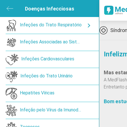
ubmenu
Doenças Infecciosas
Close submenu
sica e de Reabilitação
Infeções do Trato Respiratório
Open submenu
Open submenu
Icon
Síndrom
ned
Infeções Associadas ao Sistema Nervoso Central
Infeliz
en submenu
Infeções Cardiovasculares
Mas estam
 submenu
Infeções do Trato Urinário
A MedFlash 
Entretanto 
ireoide
Hepatites Víricas
Bom estu
Cancro de pulmão de pequenas células
Infeção pelo Vírus da Imunodeficiência Humana
Zoonoses