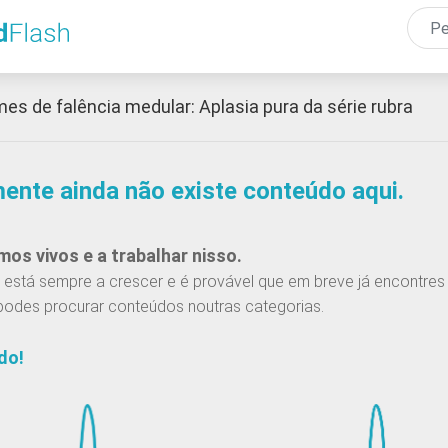
Passar
para
o
conteúdo
es de falência medular: Aplasia pura da série rubra
principal
mente ainda não existe conteúdo aqui.
os vivos e a trabalhar nisso.
está sempre a crescer e é provável que em breve já encontres 
podes procurar conteúdos noutras categorias.
do!