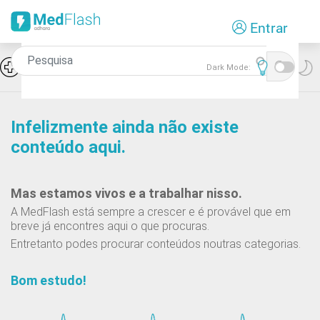
Passar
Entrar
para
o
conteúdo
Icon
Hiponatremia e SIADH
Dark Mode:
principal
Infelizmente ainda não existe
conteúdo aqui.
Mas estamos vivos e a trabalhar nisso.
A MedFlash está sempre a crescer e é provável que em
breve já encontres aqui o que procuras.
Entretanto podes procurar conteúdos noutras categorias.
Bom estudo!