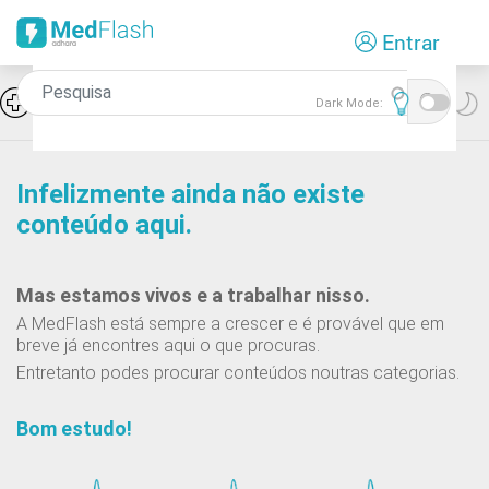
Passar
Entrar
para
o
conteúdo
Icon
Hiponatremia e SIADH
Dark Mode:
principal
Infelizmente ainda não existe
conteúdo aqui.
Mas estamos vivos e a trabalhar nisso.
A MedFlash está sempre a crescer e é provável que em
breve já encontres aqui o que procuras.
Entretanto podes procurar conteúdos noutras categorias.
Bom estudo!