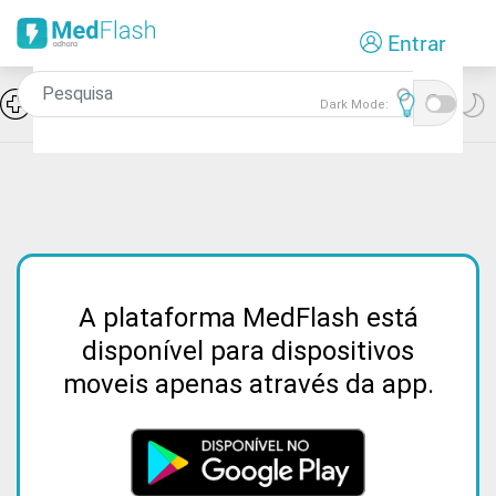
Passar
Entrar
para
o
conteúdo
Icon
Reumatologia
Dark Mode:
principal
A plataforma MedFlash está
disponível para dispositivos
moveis apenas através da app.