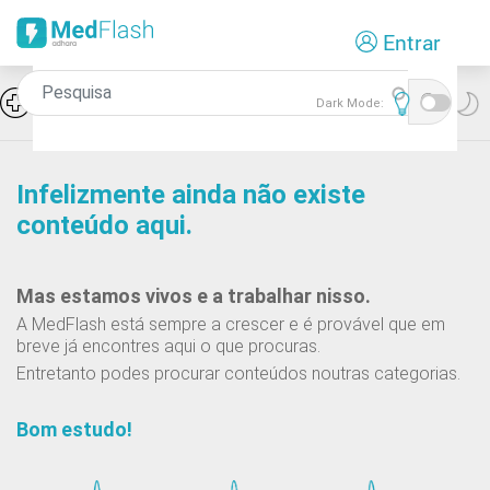
Passar
Entrar
para
o
conteúdo
Icon
Hiponatremia e SIADH
Dark Mode:
principal
Infelizmente ainda não existe
conteúdo aqui.
Mas estamos vivos e a trabalhar nisso.
A MedFlash está sempre a crescer e é provável que em
breve já encontres aqui o que procuras.
Entretanto podes procurar conteúdos noutras categorias.
Bom estudo!