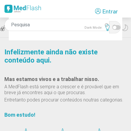
Passar
Entrar
para
o
conteúdo
Icon
Teste de Associação
Dark Mode:
principal
Infelizmente ainda não existe
conteúdo aqui.
Mas estamos vivos e a trabalhar nisso.
A MedFlash está sempre a crescer e é provável que em
breve já encontres aqui o que procuras.
Entretanto podes procurar conteúdos noutras categorias.
Bom estudo!