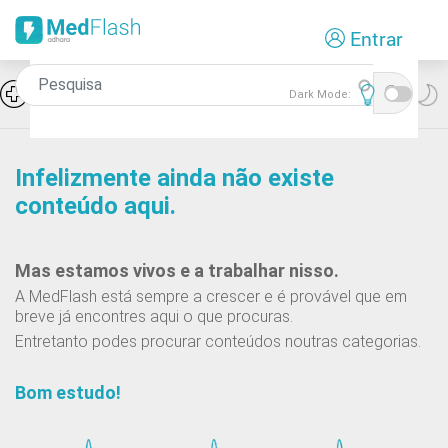
Passar
Entrar
para
o
conteúdo
Icon
Hiponatremia e SIADH
Dark Mode:
principal
Infelizmente ainda não existe
conteúdo aqui.
Mas estamos vivos e a trabalhar nisso.
A MedFlash está sempre a crescer e é provável que em
breve já encontres aqui o que procuras.
Entretanto podes procurar conteúdos noutras categorias.
Bom estudo!