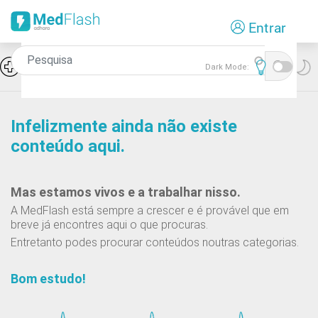
Passar
Entrar
para
o
conteúdo
Icon
Hiponatremia e SIADH
Dark Mode:
principal
Infelizmente ainda não existe
conteúdo aqui.
Mas estamos vivos e a trabalhar nisso.
A MedFlash está sempre a crescer e é provável que em
breve já encontres aqui o que procuras.
Entretanto podes procurar conteúdos noutras categorias.
Bom estudo!