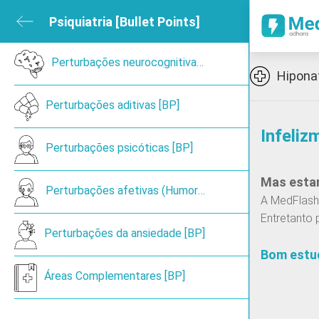
ubmenu
Psiquiatria [Bullet Points]
Close submenu
sica e de Reabilitação
Open submenu
Perturbações neurocognitivas [BP]
Icon
Hipona
ned
Perturbações aditivas [BP]
Infeliz
en submenu
Perturbações psicóticas [BP]
Mas estam
 submenu
Perturbações afetivas (Humor) [BP]
A MedFlash 
Entretanto 
ireoide
Perturbações da ansiedade [BP]
Bom estu
Áreas Complementares [BP]
Cancro de pulmão de pequenas células