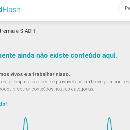
Passar
para
o
conteúdo
tremia e SIADH
principal
mente ainda não existe conteúdo aqui.
os vivos e a trabalhar nisso.
está sempre a crescer e é provável que em breve já encontres 
podes procurar conteúdos noutras categorias.
do!