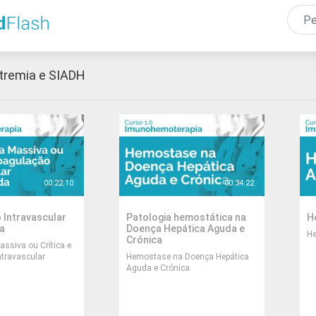
Passar
para
o
conteúdo
tremia e SIADH
principal
00:22:10
00:34:22
Video
Video
Duration
Duration
Learning
L
 Intravascular
Patologia hemostática na
H
module
m
a
Doença Hepática Aguda e
He
T
Crónica
category
c
ssiva ou Crítica e
P
travascular
Hemostase na Doença Hepática
Text
Aguda e Crónica
Preview