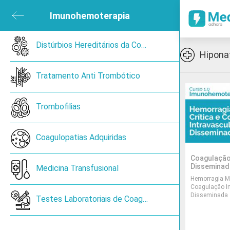
ubmenu
Imunohemoterapia
Close submenu
sica e de Reabilitação
Open submenu
Distúrbios Hereditários da Coagulação
Icon
Hipona
ned
Tratamento Anti Trombótico
en submenu
Trombofilias
 submenu
Coagulopatias Adquiridas
Learning
Coagulação
module
Disseminad
ireoide
Medicina Transfusional
category
Hemorragia Ma
Text
Coagulação In
Preview
Disseminada
Cancro de pulmão de pequenas células
Testes Laboratoriais de Coagulação