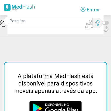
Passar
Entrar
para
o
conteúdo
Síndromes de falência medular:
Icon
Dark
Aplasia pura da série rubra
principal
Mode:
A plataforma MedFlash está
disponível para dispositivos
moveis apenas através da app.