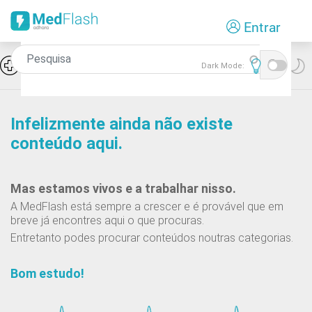
Passar
Entrar
para
o
conteúdo
Icon
Hiponatremia e SIADH
Dark Mode:
principal
Infelizmente ainda não existe
conteúdo aqui.
Mas estamos vivos e a trabalhar nisso.
A MedFlash está sempre a crescer e é provável que em
breve já encontres aqui o que procuras.
Entretanto podes procurar conteúdos noutras categorias.
Bom estudo!