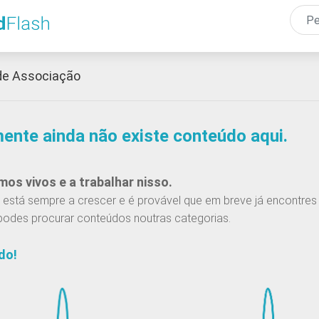
Passar
para
o
conteúdo
de Associação
principal
mente ainda não existe conteúdo aqui.
os vivos e a trabalhar nisso.
está sempre a crescer e é provável que em breve já encontres 
podes procurar conteúdos noutras categorias.
do!