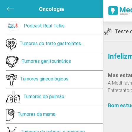
ubmenu
Oncologia
Close submenu
sica e de Reabilitação
Podcast Real Talks
Open submenu
Icon
Teste 
ned
Tumores do trato gastrointestinal
Infeliz
en submenu
Tumores genitourinários
Mas estam
 submenu
Tumores ginecológicos
A MedFlash 
Entretanto 
ireoide
Tumores do pulmão
Bom estu
Tumores da mama
Cancro de pulmão de pequenas células
Tumores da cabeça e pescoço