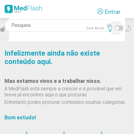
Passar
Entrar
para
o
conteúdo
Icon
Teste de Associação
Dark Mode:
principal
Infelizmente ainda não existe
conteúdo aqui.
Mas estamos vivos e a trabalhar nisso.
A MedFlash está sempre a crescer e é provável que em
breve já encontres aqui o que procuras.
Entretanto podes procurar conteúdos noutras categorias.
Bom estudo!