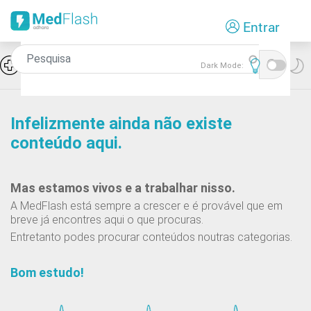
Passar
Entrar
para
o
conteúdo
Icon
Hiponatremia e SIADH
Dark Mode:
principal
Infelizmente ainda não existe
conteúdo aqui.
Mas estamos vivos e a trabalhar nisso.
A MedFlash está sempre a crescer e é provável que em
breve já encontres aqui o que procuras.
Entretanto podes procurar conteúdos noutras categorias.
Bom estudo!