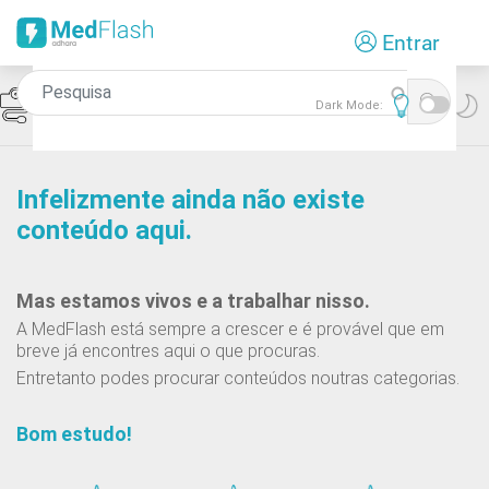
Passar
Entrar
para
o
conteúdo
Icon
Hipertensão Arterial
Dark Mode:
principal
Infelizmente ainda não existe
conteúdo aqui.
Mas estamos vivos e a trabalhar nisso.
A MedFlash está sempre a crescer e é provável que em
breve já encontres aqui o que procuras.
Entretanto podes procurar conteúdos noutras categorias.
Bom estudo!