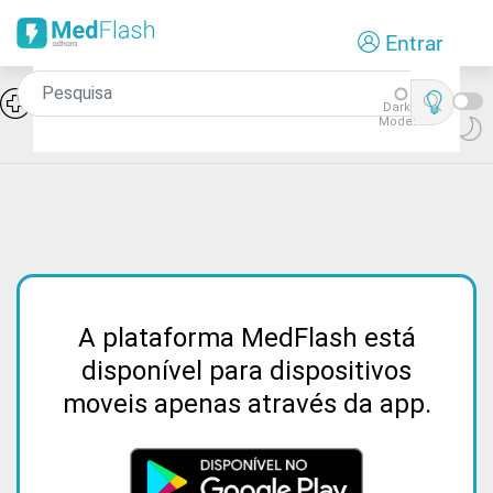
Passar
Entrar
para
o
conteúdo
Síndromes de falência medular:
Icon
Dark
Aplasia pura da série rubra
principal
Mode:
A plataforma MedFlash está
disponível para dispositivos
moveis apenas através da app.