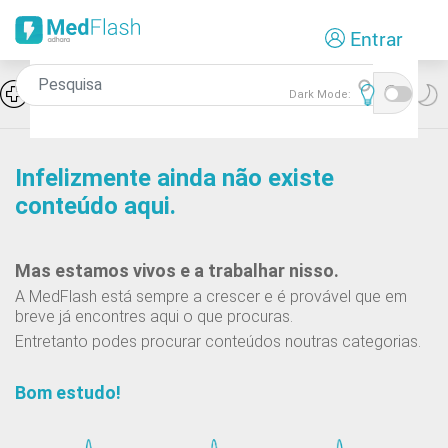
Passar
Entrar
para
o
conteúdo
Icon
Hiponatremia e SIADH
Dark Mode:
principal
Infelizmente ainda não existe
conteúdo aqui.
Mas estamos vivos e a trabalhar nisso.
A MedFlash está sempre a crescer e é provável que em
breve já encontres aqui o que procuras.
Entretanto podes procurar conteúdos noutras categorias.
Bom estudo!