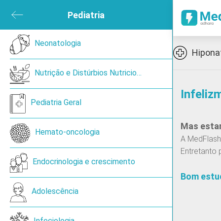
ubmenu
Pediatria
Close submenu
sica e de Reabilitação
Neonatologia
Open submenu
Icon
Hipona
ned
Nutrição e Distúrbios Nutricionais
Infeliz
en submenu
Pediatria Geral
Mas estam
 submenu
Hemato-oncologia
A MedFlash 
Entretanto 
ireoide
Endocrinologia e crescimento
Bom estu
Adolescência
Cancro de pulmão de pequenas células
Infeciologia