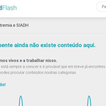
Passar
para
o
conteúdo
tremia e SIADH
principal
mente ainda não existe conteúdo aqui.
os vivos e a trabalhar nisso.
está sempre a crescer e é provável que em breve já encontres 
podes procurar conteúdos noutras categorias.
do!