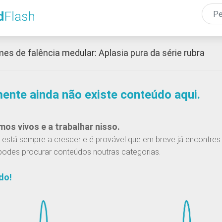
Passar
para
o
conteúdo
es de falência medular: Aplasia pura da série rubra
principal
mente ainda não existe conteúdo aqui.
os vivos e a trabalhar nisso.
está sempre a crescer e é provável que em breve já encontres 
podes procurar conteúdos noutras categorias.
do!