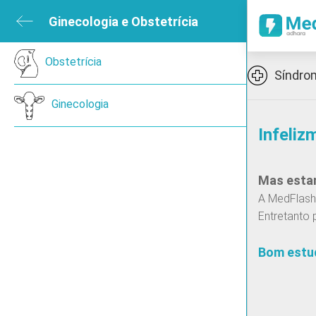
ubmenu
Ginecologia e Obstetrícia
Close submenu
sica e de Reabilitação
Obstetrícia
Open submenu
Icon
Síndrom
ned
Ginecologia
Infeliz
en submenu
Mas estam
 submenu
A MedFlash 
Entretanto 
ireoide
Bom estu
Cancro de pulmão de pequenas células