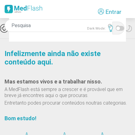
Passar
Entrar
para
o
conteúdo
Icon
Hiponatremia e SIADH
Dark Mode:
principal
Infelizmente ainda não existe
conteúdo aqui.
Mas estamos vivos e a trabalhar nisso.
A MedFlash está sempre a crescer e é provável que em
breve já encontres aqui o que procuras.
Entretanto podes procurar conteúdos noutras categorias.
Bom estudo!