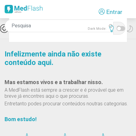
Passar
Entrar
para
o
conteúdo
Icon
Hiponatremia e SIADH
Dark Mode:
principal
Infelizmente ainda não existe
conteúdo aqui.
Mas estamos vivos e a trabalhar nisso.
A MedFlash está sempre a crescer e é provável que em
breve já encontres aqui o que procuras.
Entretanto podes procurar conteúdos noutras categorias.
Bom estudo!