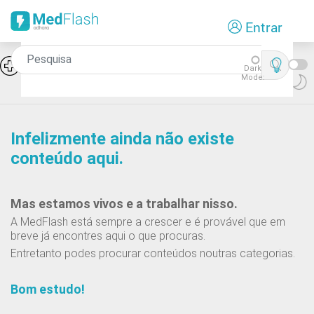
Passar
Entrar
para
o
conteúdo
Síndromes de falência medular:
Icon
Dark
Aplasia pura da série rubra
principal
Mode:
Infelizmente ainda não existe
conteúdo aqui.
Mas estamos vivos e a trabalhar nisso.
A MedFlash está sempre a crescer e é provável que em
breve já encontres aqui o que procuras.
Entretanto podes procurar conteúdos noutras categorias.
Bom estudo!